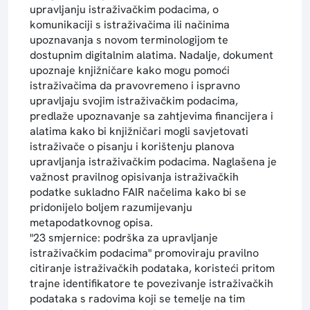
upravljanju istraživačkim podacima, o
komunikaciji s istraživačima ili načinima
upoznavanja s novom terminologijom te
dostupnim digitalnim alatima. Nadalje, dokument
upoznaje knjižničare kako mogu pomoći
istraživačima da pravovremeno i ispravno
upravljaju svojim istraživačkim podacima,
predlaže upoznavanje sa zahtjevima financijera i
alatima kako bi knjižničari mogli savjetovati
istraživače o pisanju i korištenju planova
upravljanja istraživačkim podacima. Naglašena je
važnost pravilnog opisivanja istraživačkih
podatke sukladno FAIR načelima kako bi se
pridonijelo boljem razumijevanju
metapodatkovnog opisa.
"23 smjernice: podrška za upravljanje
istraživačkim podacima" promoviraju pravilno
citiranje istraživačkih podataka, koristeći pritom
trajne identifikatore te povezivanje istraživačkih
podataka s radovima koji se temelje na tim