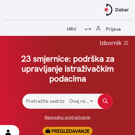
Odabir jezika
Prijava
Početna
Izbornik
Upute i priručnici
23 smjernice: podrška za
upravljanje istraživačkim
Statistike
podacima
Kontakt
Ovaj repozitorij
Napredno pretraživanje
PREGLEDAVANJE