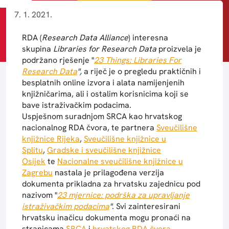
7. 1. 2021.
POHRANJIVANJE
RDA (
Research Data Alliance
)
interesna
skupina
Libraries for Research Data
proizvela je
podržano rješenje "
23 Things: Libraries For
Research Data
",
a riječ je o pregledu praktičnih i
besplatnih online izvora i alata namijenjenih
knjižničarima, ali i ostalim korisnicima koji se
bave istraživačkim podacima.
Uspješnom suradnjom SRCA kao hrvatskog
nacionalnog RDA čvora, te partnera
Sveučilišne
knjižnice Rijeka
,
Sveučilišne knjižnice u
Splitu
,
Gradske i sveučilišne knjižnice
Osijek
te
Nacionalne sveučilišne knjižnice u
Zagrebu
nastala je prilagođena verzija
dokumenta prikladna za hrvatsku zajednicu pod
nazivom "
23 mjernice: podrška za upravljanje
istraživačkim podacima
"
. Svi zainteresirani
hrvatsku inačicu dokumenta mogu pronaći na
stranicama
SRCA
i
hrvatskog RDA čvora
.