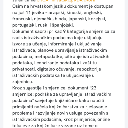
Osim na hrvatskom jeziku dokument je dostupan
na još 11 jezika – arapski, kineski, engleski,
francuski, njemački, hindu, japanski, korejski,
portugalski, ruski i španjolski.
Dokument sadrži prikaz 9 kategorija smjernica za
rad s istraživačkim podacima koje uključuju
izvore za učenje, informiranje i uključivanje
istraživača, planove upravljanja istraživačkim
podacima, metapodatke, citiranje istraživačkih
podataka, licenciranje podataka i zaštitu
privatnosti, digitalno očuvanje, repozitorije
istraživačkih podataka te uključivanje u
zajednicu.
Kroz sugestije i smjernice, dokument "23
smjernice: podrška za upravljanje istraživačkim
podacima" savjetuje knjižničare kako naučiti
primijeniti načela knjižničarstva za rješavanje
problema i razvijanje novih usluga povezanih s
istraživačkim podacima, kroz primjerice, online
tečajeve za knjižničare vezane uz teme o